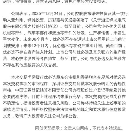
决策，审慎投资，注意交易风险，避免产生较大投资损失。
公司表示，2025年12月24日，公司控股股东诚锋投资及其一致行
动人董剑刚、锋驰投资、厉彩霞与优必选签署了《关于浙江锋龙电气
股份有限公司之股份转让协议》。截至目前，公司主营业务仍为园林
机械零部件、汽车零部件和液压零部件的研发、生产和销售，未发生
重大变化。未来36个月内，优必选不存在通过上市公司重组上市的计
划或安排；未来12个月内，优必选不存在资产重组计划。截至目前，
优必选不存在资产注入计划。上市公司与优必选及其关联方的生产经
营、核心技术发展等各自独立。截至目前，公司与优必选及其关联方
不存在其他应披露的关联交易。
本次交易尚需履行优必选股东会审批和香港联合交易所对优必选
本次交易事项的审阅程序、深圳证券交易所就本次股份转让的合规性
审核、中国证券登记结算有限责任公司办理股份过户登记手续及其他
必要的程序等。目前上述程序均未履行完毕，本次交易的完成尚存在
不确定性，提请投资者注意相关风险。公司称将持续关注上述事项的
后续进展情况，并严格按照有关法律法规的规定和要求履行信息披露
义务，敬请广大投资者关注公司后续公告。
同创优配提示：文章来自网络，不代表本站观点。