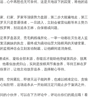
远，心中再怒也无可奈何。这是天地设下的囚笼，将他的追
家、幻家、罗家等顶级势力盘踞，第二步大能遍地走，第三
罗天只是普通强者，一旦踏入，立刻会被雷仙殿等本土势力
投罗网，别说追杀王林，自保都成问题。
定界罗盘器灵、秃毛鹤残魂所化，一举一动都在灭生老人监
复活婉妹的执念，最终成为撬动仙罡大陆棋局的关键变量。
的监视神念会立刻发动制裁，让他瞬间道消身殒。
完整成长、凝练全部本源，吞噬后才能助他突破第四步、脱离
失。他看似放虎归山，实则是按棋局节奏放养，等待王林在罗
这份算计，让他主动放弃追杀，选择耐心等待。
阔、空间紊乱，即便天运子能跨界，也难以精准定位。贪狼
心知肚明，这场追杀从一开始就注定只能止步于漩涡之外。
问的小伙伴，可以在下方评论中，评论出你们的观点哦！看