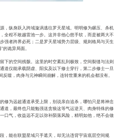
源，纵身跃入跨域漩涡逃往罗天星域。明明修为碾压、杀机
，全程不敢越雷池一步。这并非他心慈手软，而是被两大不
步强者跨界必死；二是罗天星域势力层级、规则格局与灭生
”的诡异局面。
留下的空间残骸。这里的时空紊乱到极致，空间裂缝与法则
通道仅能承载阴虚、阳实及以下修士穿行，第二步修士一旦
空间反噬，肉身与元神瞬间崩解，连转世重来的机会都没有。
的修为远超通道承受上限，别说亲自追杀，哪怕只是将神念
通道，最终也只能勉强送贪狼这等气运逆天、肉身特殊的修
一口气，收益远不足以弥补陨落风险，精明如他，绝不会做
段，能在联盟星域只手遮天，却无法违背宇宙底层空间规