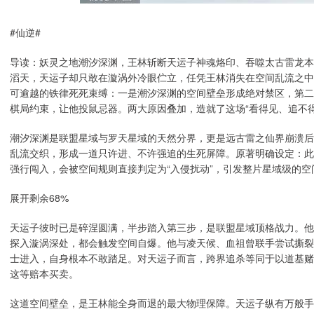
#仙逆#
导读：妖灵之地潮汐深渊，王林斩断天运子神魂烙印、吞噬太古雷龙本
滔天，天运子却只敢在漩涡外冷眼伫立，任凭王林消失在空间乱流之中
可逾越的铁律死死束缚：一是潮汐深渊的空间壁垒形成绝对禁区，第二
棋局约束，让他投鼠忌器。两大原因叠加，造就了这场“看得见、追不得
潮汐深渊是联盟星域与罗天星域的天然分界，更是远古雷之仙界崩溃后
乱流交织，形成一道只许进、不许强追的生死屏障。原著明确设定：此
强行闯入，会被空间规则直接判定为“入侵扰动”，引发整片星域级的
展开剩余68%
天运子彼时已是碎涅圆满，半步踏入第三步，是联盟星域顶格战力。他
探入漩涡深处，都会触发空间自爆。他与凌天候、血祖曾联手尝试撕裂
士进入，自身根本不敢踏足。对天运子而言，跨界追杀等同于以道基赌
这等赔本买卖。
这道空间壁垒，是王林能全身而退的最大物理保障。天运子纵有万般手