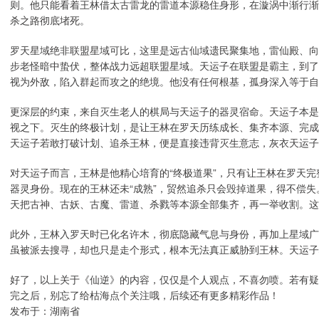
则。他只能看着王林借太古雷龙的雷道本源稳住身形，在漩涡中渐行渐
杀之路彻底堵死。
罗天星域绝非联盟星域可比，这里是远古仙域遗民聚集地，雷仙殿、向
步老怪暗中蛰伏，整体战力远超联盟星域。天运子在联盟是霸主，到了
视为外敌，陷入群起而攻之的绝境。他没有任何根基，孤身深入等于自
更深层的约束，来自灭生老人的棋局与天运子的器灵宿命。天运子本是
视之下。灭生的终极计划，是让王林在罗天历练成长、集齐本源、完成
天运子若敢打破计划、追杀王林，便是直接违背灭生意志，灰衣天运子
对天运子而言，王林是他精心培育的“终极道果”，只有让王林在罗天
器灵身份。现在的王林还未“成熟”，贸然追杀只会毁掉道果，得不偿
天把古神、古妖、古魔、雷道、杀戮等本源全部集齐，再一举收割。
此外，王林入罗天时已化名许木，彻底隐藏气息与身份，再加上星域广
虽被派去搜寻，却也只是走个形式，根本无法真正威胁到王林。天运子
好了，以上关于《仙逆》的内容，仅仅是个人观点，不喜勿喷。若有疑
完之后，别忘了给枯海点个关注哦，后续还有更多精彩作品！
发布于：湖南省