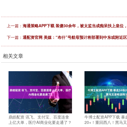
上一篇：
海通策略APP下载 装傻30余年，被太监当成痴呆扶上皇位
下一篇：
通配资官网 美媒：“布什”号航母预计将部署到中东或附近
相关文章
鼎皓配资 讯飞、支付宝、百度连拿
牛博士配资APP下载 暴
上亿大单，医疗AI商业化要走通了？
20+！重回西八！黑马