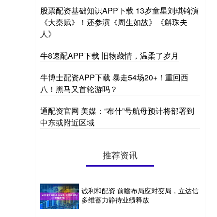
股票配资基础知识APP下载 13岁童星刘琪锜演
《大秦赋》！还参演《周生如故》《斛珠夫
人》
牛8速配APP下载 旧物藏情，温柔了岁月
牛博士配资APP下载 暴走54场20+！重回西
八！黑马又首轮游吗？
通配资官网 美媒：“布什”号航母预计将部署到
中东或附近区域
推荐资讯
诚利和配资 前瞻布局应对变局，立达信
多维蓄力静待业绩释放