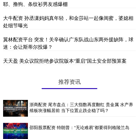
耶、撸狗、条纹衫男友感爆棚
大牛配资 孙丞潇妈妈真年轻，和金莎站一起像闺蜜，婆媳相
处细节曝光
翼林配资平台 突发！关辛确认广东队战山东两外援缺阵，球
迷：会让斯蒂尔投爆？
天天盈 美众议院拒绝参议院版本“重启”国土安全部预算案
推荐资讯
浙商配资 尾市盘点：三大指数再度翻红 贵金属 水产养
殖板块涨幅居前 当下位置止跌企稳了吗？
邵阳股票配资 特朗普：“无论难易”都要得到格陵兰岛