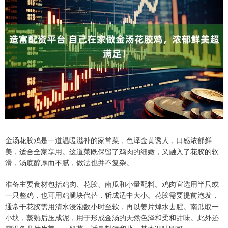
金汤花胶鸡是一道温暖滋补的家常菜，色泽金黄诱人，口感浓郁鲜
美，适合全家享用。这道菜既保留了鸡肉的细嫩，又融入了花胶的软
滑，汤底醇厚而不腻，做法也并不复杂。
准备主要食材包括鸡肉、花胶、南瓜和小量配料。鸡肉宜选用半只或
一只整鸡，也可用鸡腿块代替，斩成适中大小。花胶需要提前泡发，
通常干花胶需用清水浸泡数小时至软，再以姜片焯水去腥。南瓜取一
小块，蒸熟后压成泥，用于形成金汤的天然色泽和柔和甜味。此外还