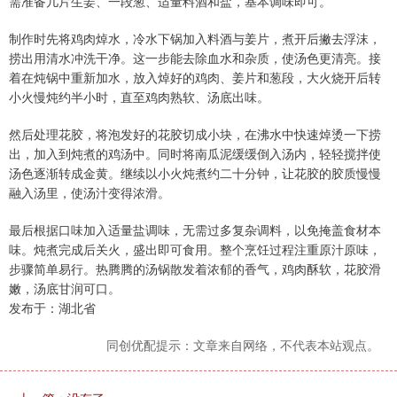
需准备几片生姜、一段葱、适量料酒和盐，基本调味即可。
制作时先将鸡肉焯水，冷水下锅加入料酒与姜片，煮开后撇去浮沫，
捞出用清水冲洗干净。这一步能去除血水和杂质，使汤色更清亮。接
着在炖锅中重新加水，放入焯好的鸡肉、姜片和葱段，大火烧开后转
小火慢炖约半小时，直至鸡肉熟软、汤底出味。
然后处理花胶，将泡发好的花胶切成小块，在沸水中快速焯烫一下捞
出，加入到炖煮的鸡汤中。同时将南瓜泥缓缓倒入汤内，轻轻搅拌使
汤色逐渐转成金黄。继续以小火炖煮约二十分钟，让花胶的胶质慢慢
融入汤里，使汤汁变得浓滑。
最后根据口味加入适量盐调味，无需过多复杂调料，以免掩盖食材本
味。炖煮完成后关火，盛出即可食用。整个烹饪过程注重原汁原味，
步骤简单易行。热腾腾的汤锅散发着浓郁的香气，鸡肉酥软，花胶滑
嫩，汤底甘润可口。
发布于：湖北省
同创优配提示：文章来自网络，不代表本站观点。