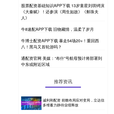
股票配资基础知识APP下载 13岁童星刘琪锜演
《大秦赋》！还参演《周生如故》《斛珠夫
人》
牛8速配APP下载 旧物藏情，温柔了岁月
牛博士配资APP下载 暴走54场20+！重回西
八！黑马又首轮游吗？
通配资官网 美媒：“布什”号航母预计将部署到
中东或附近区域
推荐资讯
诚利和配资 前瞻布局应对变局，立达信
多维蓄力静待业绩释放