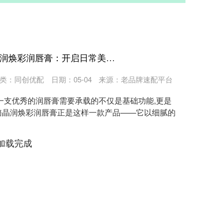
国金配资网官网 圣诗璐晶润焕彩润唇膏：开启日常美妆的“质感革命”
类：
同创优配
日期：05-04
来源：老品牌速配平台
一支优秀的润唇膏需要承载的不仅是基础功能,更是
璐晶润焕彩润唇膏正是这样一款产品——它以细腻的
加载完成