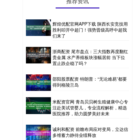
推荐资讯
辉煌优配官网APP下载 陕西长安竞技用
胜利叩开中超门！强势晋级高呼中超我
们来了
浙商配资 尾市盘点：三大指数再度翻红
贵金属 水产养殖板块涨幅居前 当下位
置止跌企稳了吗？
邵阳股票配资 特朗普：“无论难易”都要
得到格陵兰岛
米配资官网 青岛贝贝树生殖健康中心专
注赴美试管婴儿，专业流程解析，精选
医院推荐，助力圆梦美好未来
诚利和配资 前瞻布局应对变局，立达信
多维蓄力静待业绩释放