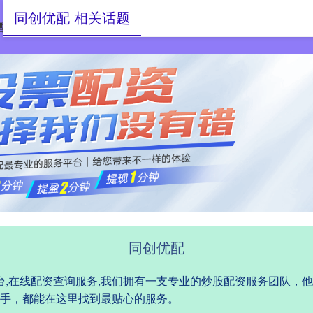
同创优配 相关话题
配资炒股网站
网上配资平台
在线配资查询服务
同创优配
平台,在线配资查询服务,我们拥有一支专业的炒股配资服务团队，
手，都能在这里找到最贴心的服务。