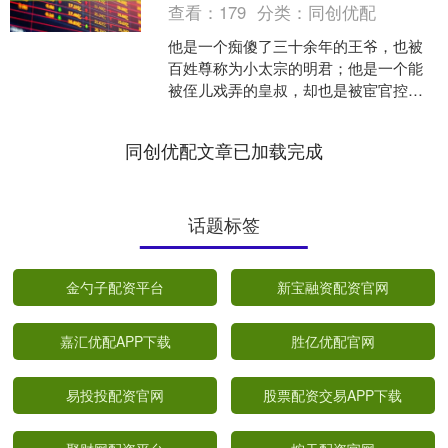
查看：
179
分类：
同创优配
他是一个痴傻了三十余年的王爷，也被
百姓尊称为小太宗的明君；他是一个能
被侄儿戏弄的皇叔，却也是被宦官控制
的帝王。他躲在一隅，曾多次怀抱着远
大的梦想，甚至幻想乘飞龙....
同创优配文章已加载完成
话题标签
金勺子配资平台
新宝融资配资官网
嘉汇优配APP下载
胜亿优配官网
易投投配资官网
股票配资交易APP下载