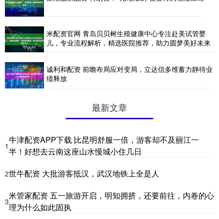
米配资官网 青岛贝贝树生殖健康中心专注赴美试管婴
儿，专业流程解析，精选医院推荐，助力圆梦美好未来
诚利和配资 前瞻布局应对变局，立达信多维蓄力静待业
绩释放
最新文章
牛津配资APP下载 比昆明舒服一倍，游客却不及丽江一
1
半！好想去云南这座山水慢城小住几日
世牛配资 大批游客抵汉，武汉地铁上全是人
2
米管家配资 五一旅游开启，明知拥挤，还要前往，内卷的心
3
理为什么如此固执