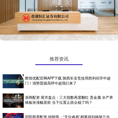
推荐资讯
辉煌优配官网APP下载 陕西长安竞技用胜利叩开中超
门！强势晋级高呼中超我们来了
浙商配资 尾市盘点：三大指数再度翻红 贵金属 水产养
殖板块涨幅居前 当下位置止跌企稳了吗？
邵阳股票配资 特朗普：“无论难易”都要得到格陵兰岛