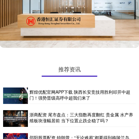
推荐资讯
辉煌优配官网APP下载 陕西长安竞技用胜利叩开中超
门！强势晋级高呼中超我们来了
浙商配资 尾市盘点：三大指数再度翻红 贵金属 水产养
殖板块涨幅居前 当下位置止跌企稳了吗？
邵阳股票配资 特朗普：“无论难易”都要得到格陵兰岛