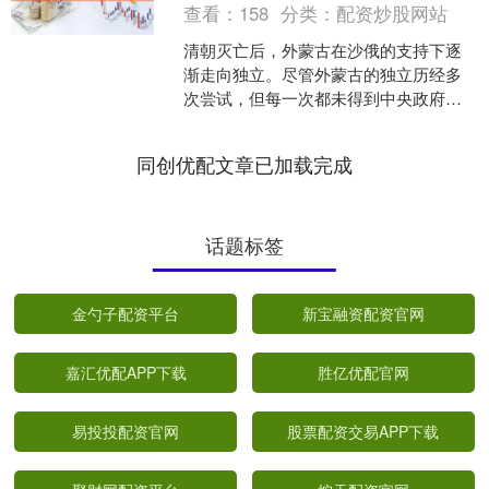
查看：
158
分类：
配资炒股网站
清朝灭亡后，外蒙古在沙俄的支持下逐
渐走向独立。尽管外蒙古的独立历经多
次尝试，但每一次都未得到中央政府的
正式承认。段祺瑞当政时，徐树铮曾率
军强行收回蒙古国，但由于....
同创优配文章已加载完成
话题标签
金勺子配资平台
新宝融资配资官网
嘉汇优配APP下载
胜亿优配官网
易投投配资官网
股票配资交易APP下载