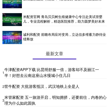
米配资官网 青岛贝贝树生殖健康中心专注赴美试管婴
儿，专业流程解析，精选医院推荐，助力圆梦美好未来
诚利和配资 前瞻布局应对变局，立达信多维蓄力静待业
绩释放
最新文章
牛津配资APP下载 比昆明舒服一倍，游客却不及丽江一
1
半！好想去云南这座山水慢城小住几日
世牛配资 大批游客抵汉，武汉地铁上全是人
2
米管家配资 五一旅游开启，明知拥挤，还要前往，内卷的心
3
理为什么如此固执