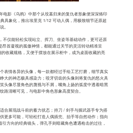
994 年电影《乌鸦》中那个从坟墓归来的复仇者形象便深深烙印
列将这份经典具象化，推出埃里克 1/12 可动人偶，用极致细节还原超
说。
点，不仅能轻松实现站立、挥刀、坐姿等基础动作，更可还原
还是昂首凝视的孤傲神情，都能通过关节的灵活转动精准呈
 比例的收藏规格，又便于摆放在展示柜中，成为桌面收藏的亮
个表情各异的头像，每一款都经过手绘工艺打磨，细节真实
睁大的神态极具感染力；咬牙切齿的头像则将复仇的怒火具
笑头像尽显角色的蔑视与不屑，嘴角上扬的弧度中透着暗黑
的纹路清晰可见，与电影中角色形象高度契合。
合展现战斗前的蓄力状态；持刀 / 剑手与握武器手专为搭
供更多可能，可轻松打造人偶插兜、抬手等自然动作；指向
克指引方向的经典镜头，弹孔手则暗藏角色遭遇枪击的过往，