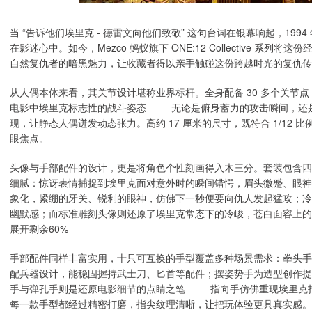
当 “告诉他们埃里克 - 德雷文向他们致敬” 这句台词在银幕响起，1
在影迷心中。如今，Mezco 蚂蚁旗下 ONE:12 Collective 系
自然复仇者的暗黑魅力，让收藏者得以亲手触碰这份跨越时光的复仇传
从人偶本体来看，其关节设计堪称业界标杆。全身配备 30 多个关节
电影中埃里克标志性的战斗姿态 —— 无论是俯身蓄力的攻击瞬间，
现，让静态人偶迸发动态张力。高约 17 厘米的尺寸，既符合 1/12
眼焦点。
头像与手部配件的设计，更是将角色个性刻画得入木三分。套装包含四
细腻：惊讶表情捕捉到埃里克面对意外时的瞬间错愕，眉头微蹙、眼神
象化，紧绷的牙关、锐利的眼神，仿佛下一秒便要向仇人发起猛攻；冷
幽默感；而标准雕刻头像则还原了埃里克常态下的冷峻，苍白面容上
展开剩余60%
手部配件同样丰富实用，十只可互换的手型覆盖多种场景需求：拳头手适
配兵器设计，能稳固握持武士刀、匕首等配件；摆姿势手为造型创作提
手与弹孔手则是还原电影细节的点睛之笔 —— 指向手仿佛重现埃里
每一款手型都经过精密打磨，指尖纹理清晰，让把玩体验更具真实感。