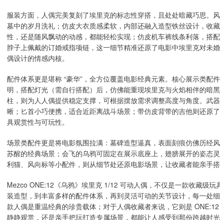
服装方面，人偶完美复刻了埃里克的标志性穿搭，且处处暗藏巧思。风
墓中的岁月洗礼；仿皮大衣质感柔软，内部还融入造型铁丝设计，收藏
性，还是随风飘动的动感，都能轻松实现；仿皮机车裤线条利落，搭配
脖子上佩戴的订婚戒指项链，这一细节精准还原了电影中埃里克对未婚
偶设计的情感内核。
配件体系更是堪称 “豪华”，全方位覆盖电影经典元素。核心展示类配
明，搭配灯光（需自行搭配）后，仿佛能重现埃里克与火焰相伴的暗黑场景；带徽
柱，则为人人偶提供稳定支撑，可根据摆放需求调整高度与角度。武器
晰；匕首小巧便携，适合近距离战斗场景；带仿皮背带的吉他则还原了
具观赏性与可玩性。
场景类配件更是将电影氛围拉满：墓碑造型逼真，表面刻痕仿佛历经风
苏醒的经典场景；会飞的乌鸦可固定在展示底座上，翅膀展开的姿态灵
利猫、风向标等小配件，则从细节处还原电影场景，让收藏者能亲手搭
Mezco ONE:12《乌鸦》埃里克 1/12 可动人偶，不仅是一款收藏
装造型，到丰富多样的配件体系，再到灵活可动的关节设计，每一处细
款人偶是重温经典的珍贵载体；对于人偶收藏者来说，它则是 ONE:12 C
静静观赏，还是亲手把玩打造专属场景，都能让人感受到那份跨越时光