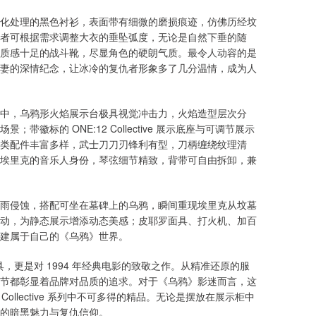
化处理的黑色衬衫，表面带有细微的磨损痕迹，仿佛历经坟
者可根据需求调整大衣的垂坠弧度，无论是自然下垂的随
质感十足的战斗靴，尽显角色的硬朗气质。最令人动容的是
妻的深情纪念，让冰冷的复仇者形象多了几分温情，成为人
件中，乌鸦形火焰展示台极具视觉冲击力，火焰造型层次分
标的 ONE:12 Collective 展示底座与可调节展示
类配件丰富多样，武士刀刀刃锋利有型，刀柄缠绕纹理清
埃里克的音乐人身份，琴弦细节精致，背带可自由拆卸，兼
雨侵蚀，搭配可坐在墓碑上的乌鸦，瞬间重现埃里克从坟墓
动，为静态展示增添动态美感；皮耶罗面具、打火机、加百
建属于自己的《乌鸦》世界。
级玩具，更是对 1994 年经典电影的致敬之作。从精准还原的服
节都彰显着品牌对品质的追求。对于《乌鸦》影迷而言，这
ollective 系列中不可多得的精品。无论是摆放在展示柜中
的暗黑魅力与复仇信仰。