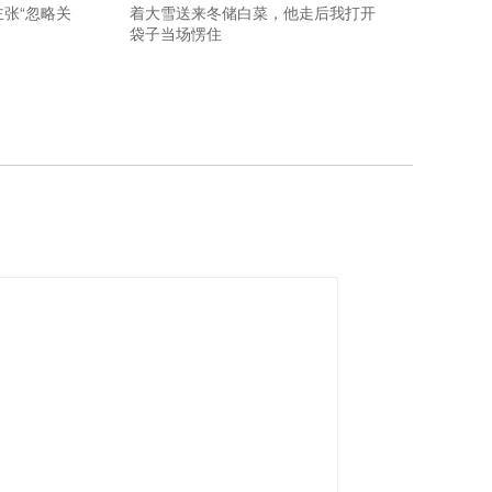
张“忽略关
着大雪送来冬储白菜，他走后我打开
袋子当场愣住