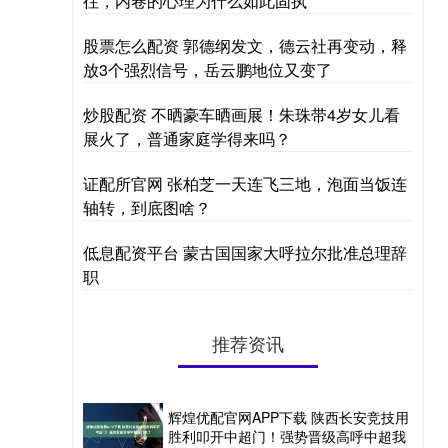
往，内卷的心理为什么如此固执
股票怎么配资 郭德纲发文，德云社再变动，释
放3个强烈信号，岳云鹏地位又变了
炒股配资 不晒豪车晒画展！朱珠带4岁女儿看
展火了，普通家庭学得来吗？
证配所官网 张柏芝一天连飞三地，泡面当饭连
轴转，到底图啥？
低息配资平台 蒙古国国家大呼拉尔批准总理辞
职
推荐资讯
辉煌优配官网APP下载 陕西长安竞技用
胜利叩开中超门！强势晋级高呼中超我