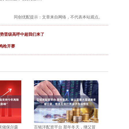
同创优配提示：文章来自网络，不代表本站观点。
强势晋级高呼中超我们来了
贤鸣枪开赛
美联储保尔森
百铭洋配资平台 那年冬天，继父冒